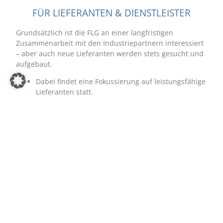
FÜR LIEFERANTEN & DIENSTLEISTER
Grundsätzlich ist die FLG an einer langfristigen
Zusammenarbeit mit den Industriepartnern interessiert
– aber auch neue Lieferanten werden stets gesucht und
aufgebaut.
Dabei findet eine Fokussierung auf leistungsfähige
Lieferanten statt.
Die FLG-Lieferanten werden im Gegenzug durch
die Zusammenarbeit mit der FLG in ihrer
Marktstellung gestärkt.
Die Partnerschaft ist von einer Zusammenarbeit
auf Augenhöhe geprägt.
Abwehr von ungelisteten Lieferanten
Beschaffung leistungsfähiger Abnehmer
Zusätzliches Umstellungspotential bei Neu-
Gesellschaftern
Regelmäßiger Erfahrungsaustausch sowie
Marktkenntnisse/-durchdringung über alle
Distributionskanäle