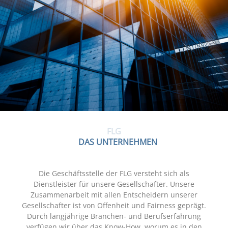
FLG
DAS UNTERNEHMEN
Die Geschäftsstelle der FLG versteht sich als
Dienstleister für unsere Gesellschafter. Unsere
Zusammenarbeit mit allen Entscheidern unserer
Gesellschafter ist von Offenheit und Fairness geprägt.
Durch langjährige Branchen- und Berufserfahrung
verfügen wir über das Know-How, worum es in den